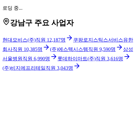
로딩 중...
강남구 주요 사업자
현대모비스(주)
직원
12,187
명
쿠팡로지스틱스서비스유한
회사
직원
10,385
명
(주)에스텍시스템
직원
9,590
명
삼성
서울병원
직원
6,990
명
롯데하이마트(주)
직원
3,616
명
(주)비지에프리테일
직원
3,043
명