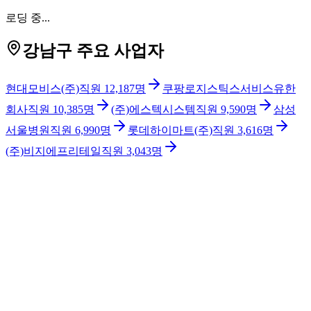
로딩 중...
강남구 주요 사업자
현대모비스(주)
직원
12,187
명
쿠팡로지스틱스서비스유한
회사
직원
10,385
명
(주)에스텍시스템
직원
9,590
명
삼성
서울병원
직원
6,990
명
롯데하이마트(주)
직원
3,616
명
(주)비지에프리테일
직원
3,043
명