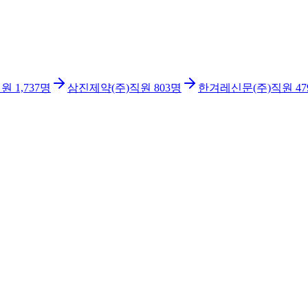
직원
1,737
명
삼진제약(주)
직원
803
명
한겨레신문(주)
직원
47