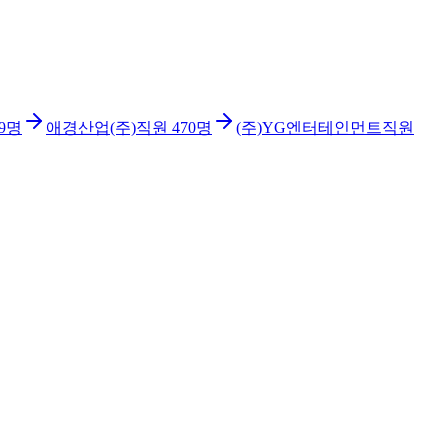
9
명
애경산업(주)
직원
470
명
(주)YG엔터테인먼트
직원