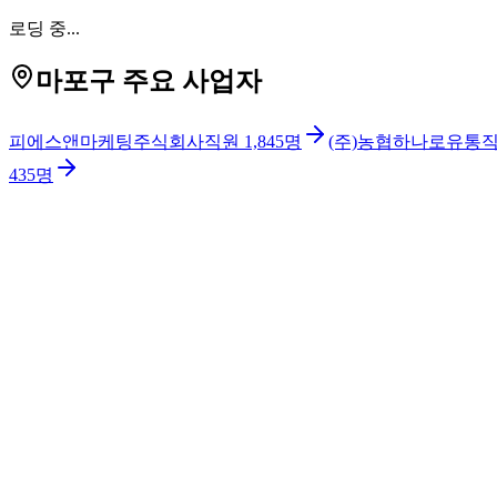
로딩 중...
마포구 주요 사업자
피에스앤마케팅주식회사
직원
1,845
명
(주)농협하나로유통
435
명