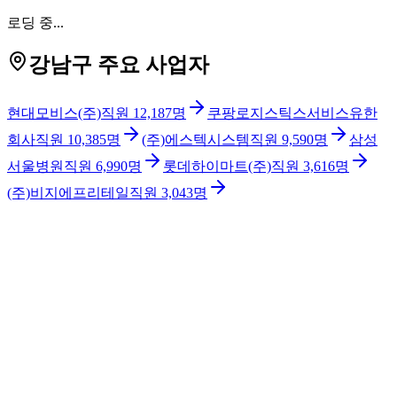
로딩 중...
강남구 주요 사업자
현대모비스(주)
직원
12,187
명
쿠팡로지스틱스서비스유한
회사
직원
10,385
명
(주)에스텍시스템
직원
9,590
명
삼성
서울병원
직원
6,990
명
롯데하이마트(주)
직원
3,616
명
(주)비지에프리테일
직원
3,043
명