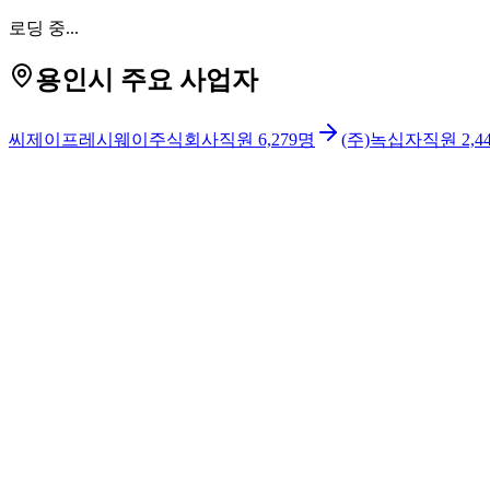
로딩 중...
용인시 주요 사업자
씨제이프레시웨이주식회사
직원
6,279
명
(주)녹십자
직원
2,4