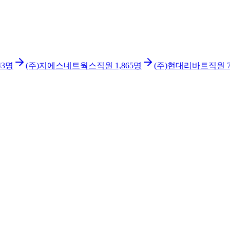
43
명
(주)지에스네트웍스
직원
1,865
명
(주)현대리바트
직원