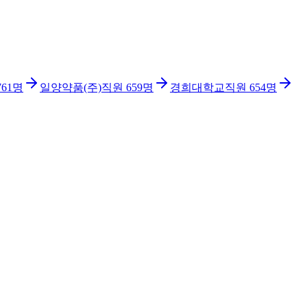
761
명
일양약품(주)
직원
659
명
경희대학교
직원
654
명