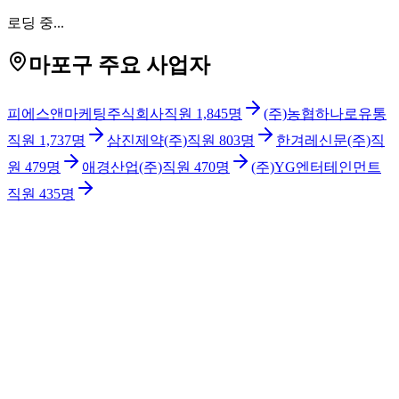
로딩 중...
마포구 주요 사업자
피에스앤마케팅주식회사
직원
1,845
명
(주)농협하나로유통
직원
1,737
명
삼진제약(주)
직원
803
명
한겨레신문(주)
직
원
479
명
애경산업(주)
직원
470
명
(주)YG엔터테인먼트
직원
435
명