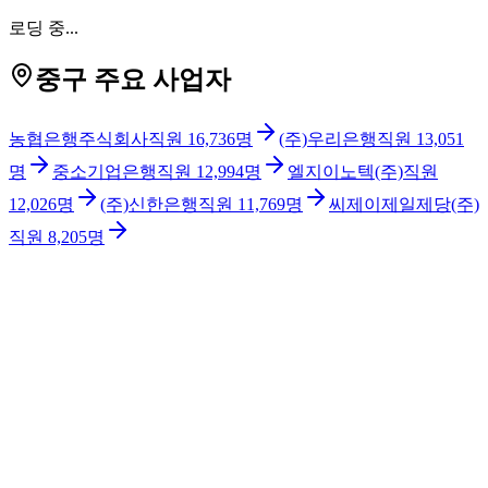
로딩 중...
중구 주요 사업자
농협은행주식회사
직원
16,736
명
(주)우리은행
직원
13,051
명
중소기업은행
직원
12,994
명
엘지이노텍(주)
직원
12,026
명
(주)신한은행
직원
11,769
명
씨제이제일제당(주)
직원
8,205
명