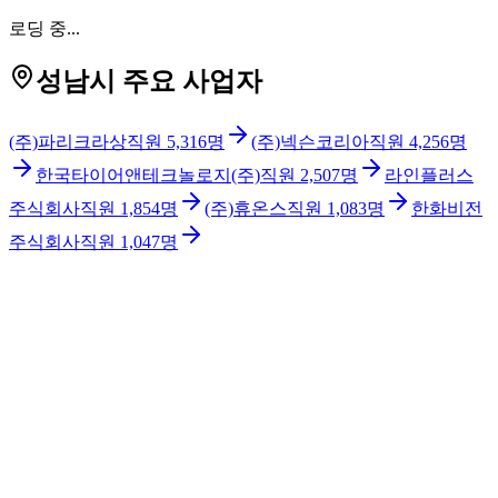
로딩 중...
성남시 주요 사업자
(주)파리크라상
직원
5,316
명
(주)넥슨코리아
직원
4,256
명
한국타이어앤테크놀로지(주)
직원
2,507
명
라인플러스
주식회사
직원
1,854
명
(주)휴온스
직원
1,083
명
한화비전
주식회사
직원
1,047
명