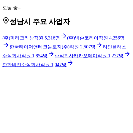
로딩 중...
성남시 주요 사업자
(주)파리크라상
직원
5,316
명
(주)넥슨코리아
직원
4,256
명
한국타이어앤테크놀로지(주)
직원
2,507
명
라인플러스
주식회사
직원
1,854
명
주식회사카카오페이
직원
1,277
명
한화비전주식회사
직원
1,047
명