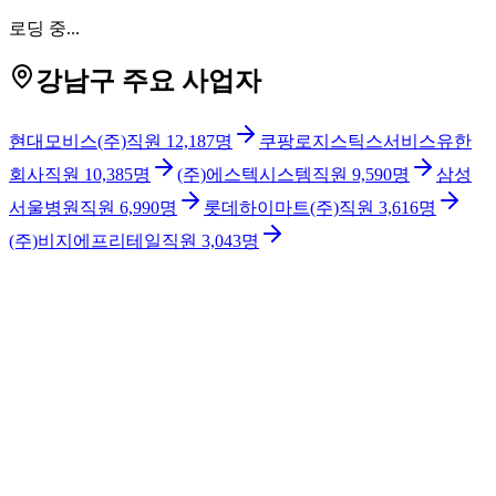
로딩 중...
강남구 주요 사업자
현대모비스(주)
직원
12,187
명
쿠팡로지스틱스서비스유한
회사
직원
10,385
명
(주)에스텍시스템
직원
9,590
명
삼성
서울병원
직원
6,990
명
롯데하이마트(주)
직원
3,616
명
(주)비지에프리테일
직원
3,043
명