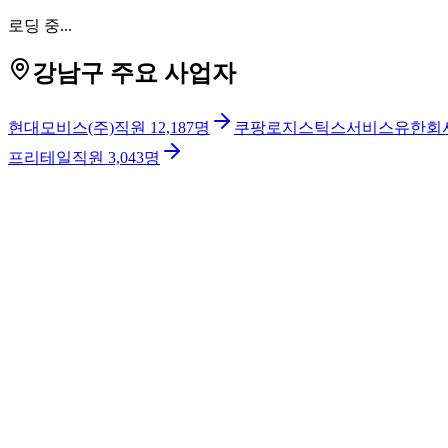
로딩 중...
강남구 주요 사업자
현대모비스(주)
직원
12,187
명
쿠팡로지스틱스서비스유한회
프리테일
직원
3,043
명