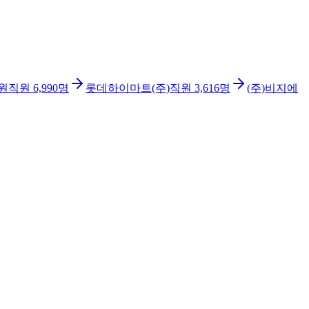
원
직원
6,990
명
롯데하이마트(주)
직원
3,616
명
(주)비지에