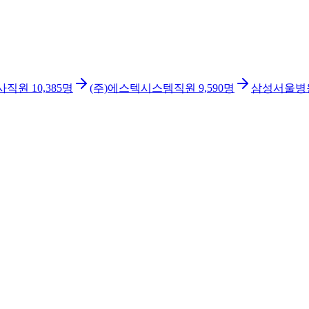
사
직원
10,385
명
(주)에스텍시스템
직원
9,590
명
삼성서울병