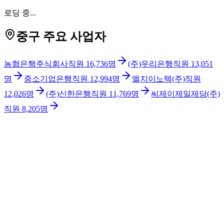
로딩 중...
중구 주요 사업자
농협은행주식회사
직원
16,736
명
(주)우리은행
직원
13,051
명
중소기업은행
직원
12,994
명
엘지이노텍(주)
직원
12,026
명
(주)신한은행
직원
11,769
명
씨제이제일제당(주)
직원
8,205
명