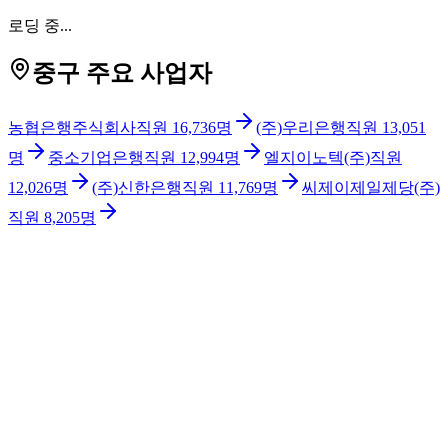
로딩 중...
중구 주요 사업자
농협은행주식회사
직원
16,736
명
(주)우리은행
직원
13,051
명
중소기업은행
직원
12,994
명
엘지이노텍(주)
직원
12,026
명
(주)신한은행
직원
11,769
명
씨제이제일제당(주)
직원
8,205
명