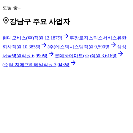
로딩 중...
강남구 주요 사업자
현대모비스(주)
직원
12,187
명
쿠팡로지스틱스서비스유한
회사
직원
10,385
명
(주)에스텍시스템
직원
9,590
명
삼성
서울병원
직원
6,990
명
롯데하이마트(주)
직원
3,616
명
(주)비지에프리테일
직원
3,043
명