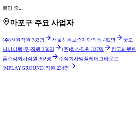
로딩 중...
마포구 주요 사업자
(주)신원
직원
783
명
서울신용보증재단
직원
462
명
굿모
닝아이텍(주)
직원
350
명
(주)윕스
직원
327
명
한국파렛트
풀주식회사
직원
302
명
주식회사엠플레이그라운드
(MPLAYGROUND)
직원
234
명