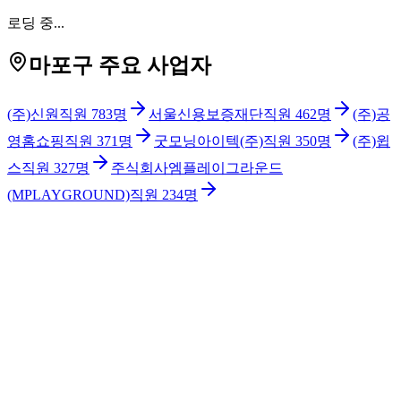
로딩 중...
마포구 주요 사업자
(주)신원
직원
783
명
서울신용보증재단
직원
462
명
(주)공
영홈쇼핑
직원
371
명
굿모닝아이텍(주)
직원
350
명
(주)윕
스
직원
327
명
주식회사엠플레이그라운드
(MPLAYGROUND)
직원
234
명