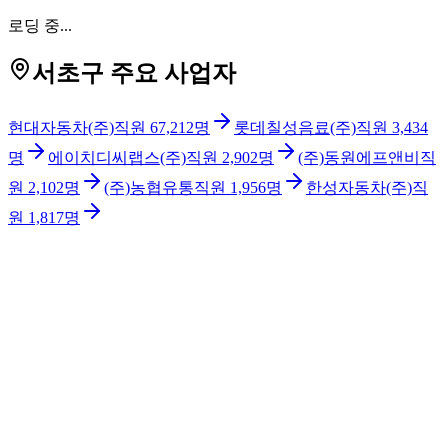
로딩 중...
서초구 주요 사업자
현대자동차(주)
직원
67,212
명
롯데칠성음료(주)
직원
3,434
명
에이치디씨랩스(주)
직원
2,902
명
(주)동원에프앤비
직
원
2,102
명
(주)농협유통
직원
1,956
명
한성자동차(주)
직
원
1,817
명