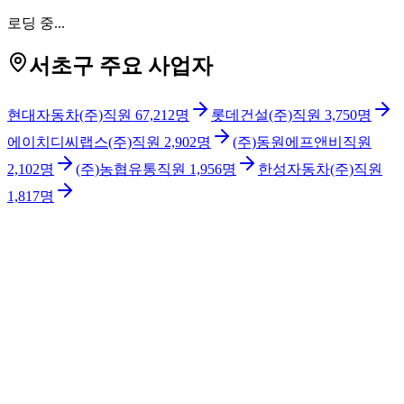
로딩 중...
서초구 주요 사업자
현대자동차(주)
직원
67,212
명
롯데건설(주)
직원
3,750
명
에이치디씨랩스(주)
직원
2,902
명
(주)동원에프앤비
직원
2,102
명
(주)농협유통
직원
1,956
명
한성자동차(주)
직원
1,817
명