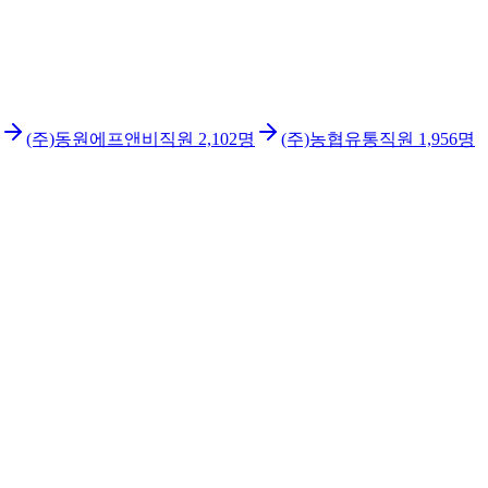
(주)동원에프앤비
직원
2,102
명
(주)농협유통
직원
1,956
명