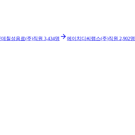
롯데칠성음료(주)
직원
3,434
명
에이치디씨랩스(주)
직원
2,902
명