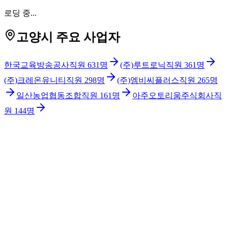
로딩 중...
고양시 주요 사업자
한국교육방송공사
직원
631
명
(주)루트로닉
직원
361
명
(주)크레온유니티
직원
298
명
(주)엠비씨플러스
직원
265
명
일산농업협동조합
직원
161
명
아주오토리움주식회사
직
원
144
명