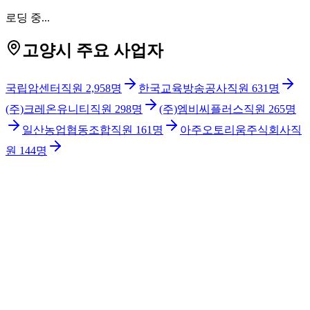
로딩 중...
고양시 주요 사업자
국립암센터
직원
2,958
명
한국교육방송공사
직원
631
명
(주)크레온유니티
직원
298
명
(주)엠비씨플러스
직원
265
명
일산농업협동조합
직원
161
명
아주오토리움주식회사
직
원
144
명