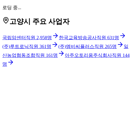
로딩 중...
고양시 주요 사업자
국립암센터
직원
2,958
명
한국교육방송공사
직원
631
명
(주)루트로닉
직원
361
명
(주)엠비씨플러스
직원
265
명
일
산농업협동조합
직원
161
명
아주오토리움주식회사
직원
144
명