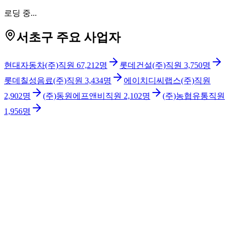
로딩 중...
서초구 주요 사업자
현대자동차(주)
직원
67,212
명
롯데건설(주)
직원
3,750
명
롯데칠성음료(주)
직원
3,434
명
에이치디씨랩스(주)
직원
2,902
명
(주)동원에프앤비
직원
2,102
명
(주)농협유통
직원
1,956
명