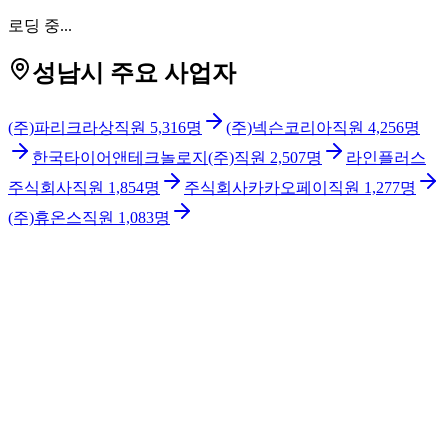
로딩 중...
성남시 주요 사업자
(주)파리크라상
직원
5,316
명
(주)넥슨코리아
직원
4,256
명
한국타이어앤테크놀로지(주)
직원
2,507
명
라인플러스
주식회사
직원
1,854
명
주식회사카카오페이
직원
1,277
명
(주)휴온스
직원
1,083
명