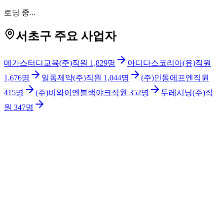
로딩 중...
서초구 주요 사업자
메가스터디교육(주)
직원
1,829
명
아디다스코리아(유)
직원
1,676
명
일동제약(주)
직원
1,044
명
(주)인동에프엔
직원
415
명
(주)비와이엔블랙야크
직원
352
명
두레시닝(주)
직
원
347
명