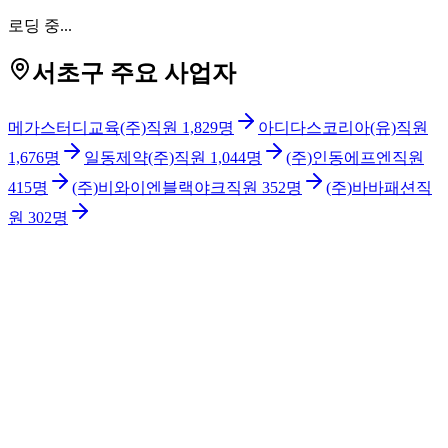
로딩 중...
서초구 주요 사업자
메가스터디교육(주)
직원
1,829
명
아디다스코리아(유)
직원
1,676
명
일동제약(주)
직원
1,044
명
(주)인동에프엔
직원
415
명
(주)비와이엔블랙야크
직원
352
명
(주)바바패션
직
원
302
명