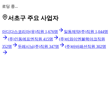
로딩 중...
서초구 주요 사업자
아디다스코리아(유)
직원
1,676
명
일동제약(주)
직원
1,044
명
(주)인동에프엔
직원
415
명
(주)비와이엔블랙야크
직원
352
명
두레시닝(주)
직원
347
명
(주)바바패션
직원
302
명