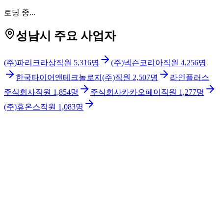
로딩 중...
성남시 주요 사업자
(주)파리크라상
직원
5,316
명
(주)넥슨코리아
직원
4,256
명
한국타이어앤테크놀로지(주)
직원
2,507
명
라인플러스
주식회사
직원
1,854
명
주식회사카카오페이
직원
1,277
명
(주)휴온스
직원
1,083
명