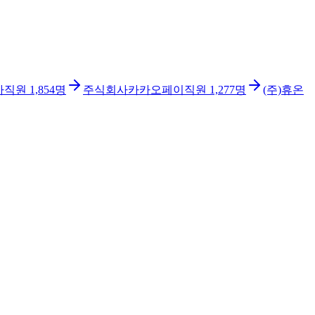
사
직원
1,854
명
주식회사카카오페이
직원
1,277
명
(주)휴온