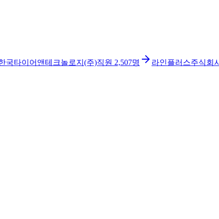
한국타이어앤테크놀로지(주)
직원
2,507
명
라인플러스주식회