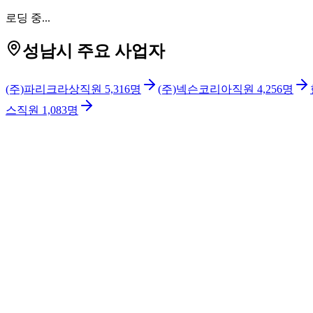
로딩 중...
성남시 주요 사업자
(주)파리크라상
직원
5,316
명
(주)넥슨코리아
직원
4,256
명
스
직원
1,083
명