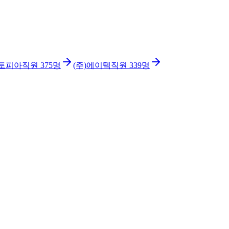
린토피아
직원
375
명
(주)에이텍
직원
339
명