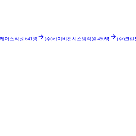
차케어스
직원
641
명
(주)하이비젼시스템
직원
450
명
(주)크