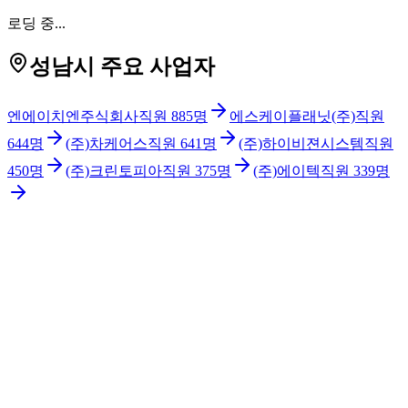
로딩 중...
성남시 주요 사업자
엔에이치엔주식회사
직원
885
명
에스케이플래닛(주)
직원
644
명
(주)차케어스
직원
641
명
(주)하이비젼시스템
직원
450
명
(주)크린토피아
직원
375
명
(주)에이텍
직원
339
명