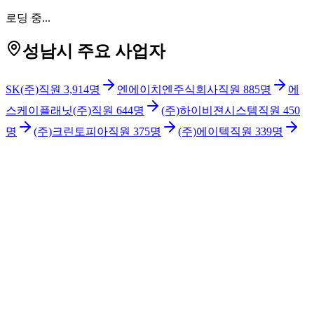
로딩 중...
성남시 주요 사업자
SK(주)
직원
3,914
명
엔에이치엔주식회사
직원
885
명
에
스케이플래닛(주)
직원
644
명
(주)하이비젼시스템
직원
450
명
(주)크린토피아
직원
375
명
(주)에이텍
직원
339
명