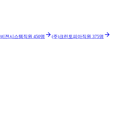
이비젼시스템
직원
450
명
(주)크린토피아
직원
375
명