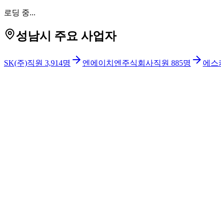
로딩 중...
성남시 주요 사업자
SK(주)
직원
3,914
명
엔에이치엔주식회사
직원
885
명
에스