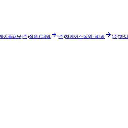
케이플래닛(주)
직원
644
명
(주)차케어스
직원
641
명
(주)하