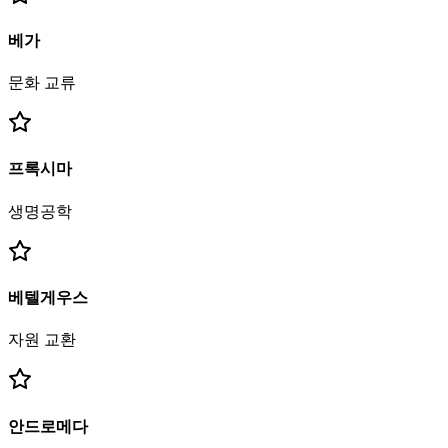
베가
문화 교류
프록시마
생명공학
베텔게우스
자원 교환
안드로메다