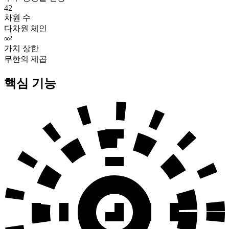
42
차원 수
다차원 체인
∞²
가치 상한
무한의 제곱
핵심 기능